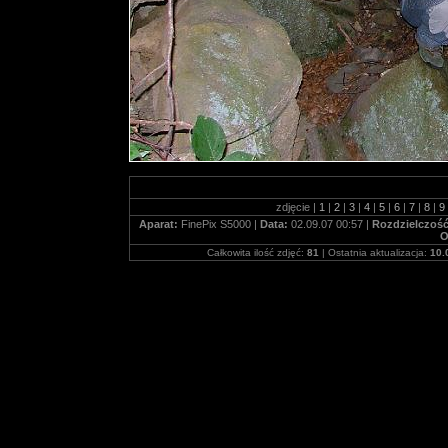
zdjęcie |
1
|
2
|
3
|
4
|
5
|
6
|
7
|
8
|
9
Aparat:
FinePix S5000 |
Data:
02.09.07 00:57 |
Rozdzielczoś
O
Całkowita ilość zdjęć:
81
| Ostatnia aktualizacja:
10.