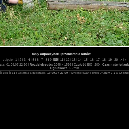
mały odpoczynek i przebieranie butów
zdjęcie |
1
|
2
|
3
|
4
|
5
|
6
|
7
|
8
|
9
|
10
|
11
|
12
|
13
|
14
|
15
|
16
|
17
|
18
|
19
|
20
|
>
|
»
ata:
01.09.07 22:50 |
Rozdzielczość:
2048 x 1536 |
Czułość ISO:
200 |
Czas naświetlani
Ogniskowa:
5.7mm
ość zdjęć:
81
| Ostatnia aktualizacja:
10.09.07 23:00
| Wygenerowane przez
JAlbum 7.1
&
Chame