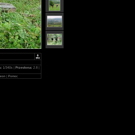
a:
1/340s |
Przesłona:
2.8 |
leon
|
Pomoc