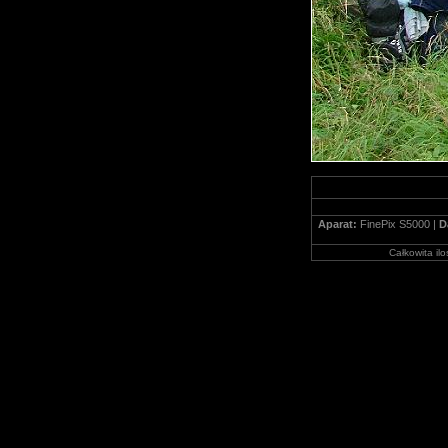
Aparat:
FinePix S5000 |
D
Całkowita il