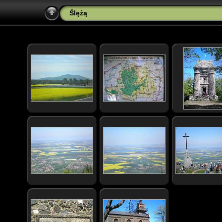
Ślężą