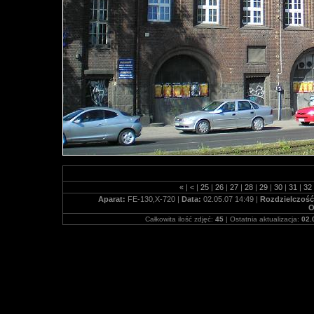
«
|
<
|
25
|
26
|
27
|
28
|
29
|
30
|
31
|
32
Aparat:
FE-130,X-720 |
Data:
02.05.07 14:49 |
Rozdzielczoś
O
Całkowita ilość zdjęć:
45
| Ostatnia aktualizacja:
02.